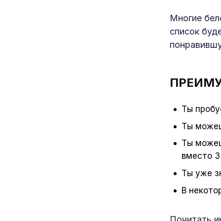
Многие бел
список буде
понравившу
ПРЕИМУ
Ты пробу
Ты можеш
Ты можеш
вместо 3
Ты уже з
В некото
Почитать и