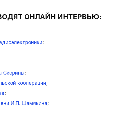
ВОДЯТ ОНЛАЙН ИНТЕРВЬЮ:
радиоэлектроники
;
а Скорины
;
льской кооперации
;
ва
;
ени И.П. Шамякина
;