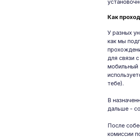
установочн
Как проход
У разных у
как мы под
прохождени
для связи 
мобильный 
использует
тебе).
В назначен
дальше - со
После собе
комиссии п