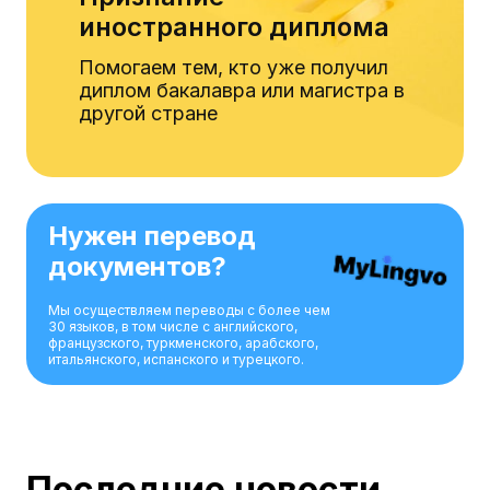
иностранного диплома
Помогаем тем, кто уже получил
диплом бакалавра или магистра в
другой стране
Нужен перевод
документов?
Мы осуществляем переводы с более чем
30 языков, в том числе с английского,
французского, туркменского, арабского,
итальянского, испанского и турецкого.
Последние новости