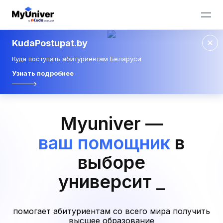
KudaPostupat.by
Куда поступать абитуриентам Беларуси
Узнать подробнее
Myuniver —
ваш помощник
в
выборе
университета
_
помогает абитуриентам со всего мира получить
высшее образование