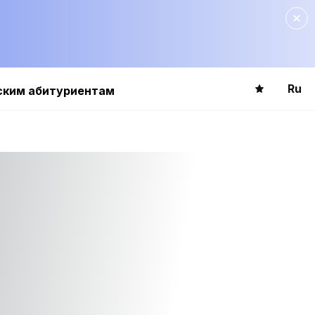
Ru
ским абитуриентам