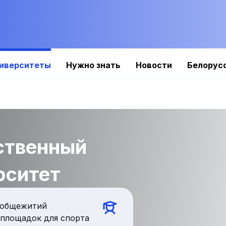
иверситеты
Нужно знать
Новости
Белорус
ственный
рситет
общежитий
площадок для спорта