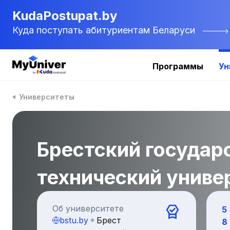
KudaPostupat.by
Куда поступать абитуриентам Беларуси
Программы
Ун
Университеты
Брестский государ
технический униве
Об университете
5
bstu.by
Брест
8