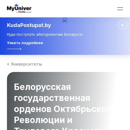
KudaPostupat.by
Куда поступать абитуриентам Беларуси
Узнать подробнее
Университеты
Белорусская
государственная
орденов Октябрьской
Революции и