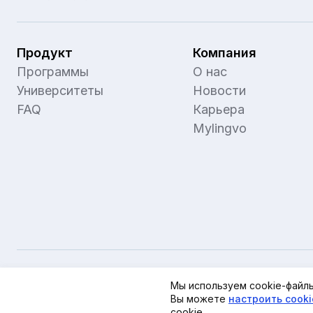
Продукт
Компания
Программы
О нас
Университеты
Новости
FAQ
Карьера
Mylingvo
Публичная оферта
Пользовательское соглашение
Мы используем cookie-файлы
Политика обработки персональных данных
Политика в отношении обработки cookie
Вы можете
Настройки cookie
настроить cook
cookie.