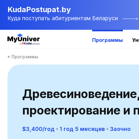
KudaPostupat.by
Куда поступать абитуриентам Беларуси
Программы
Ун
Программы
Древесиноведение,
проектирование и 
$3,400/год
1 год 5 месяцев
Заочно