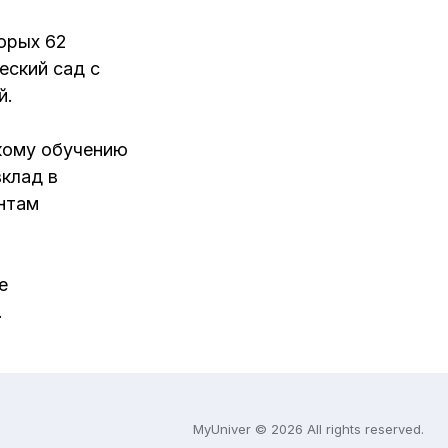
орых 62
еский сад с
й.
кому обучению
вклад в
ентам
е
.
MyUniver © 2026 All rights reserved.