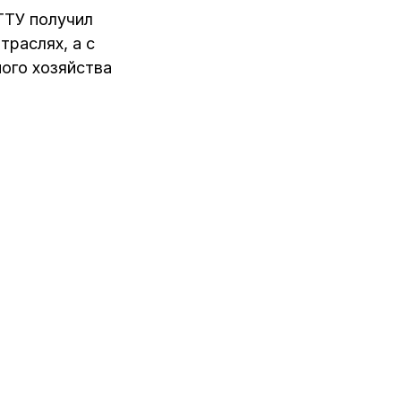
ГТУ получил
траслях, а c
ного хозяйства