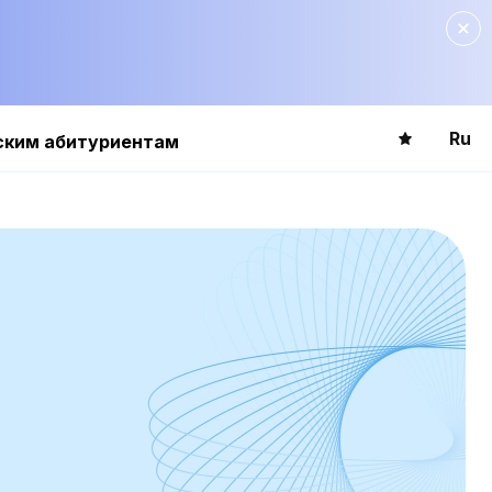
Ru
ским абитуриентам