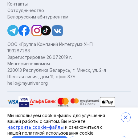
Контакты
Сотрудничество
Белорусским абитуриентам
ООО «Группа Компаний Интегрум» УНП
193287288
Зарегистрирован 26.07.2019 г.
Мингорисполкомом
220013 Республика Беларусь, г. Минск, ул. 2-я
Шестая линия, дом 11, офис 37Б
hello@myuniver.org
Мы используем cookie-файлы для улучшения
вашей работы с сайтом.
Вы можете
Публичная оферта
Пользовательское соглашение
настроить cookie-файлы
и ознакомиться с
Политика обработки персональных данных
нашей политикой использования cookie.
Политика в отношении обработки cookie