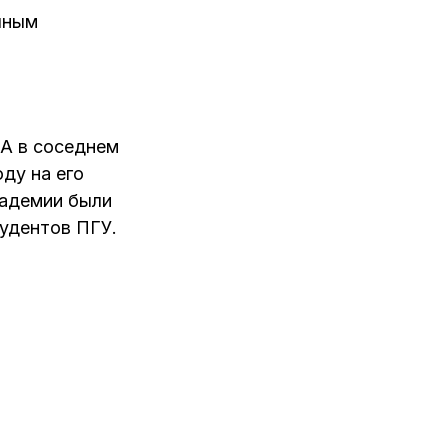
чным
 А в соседнем
ду на его
кадемии были
тудентов ПГУ.