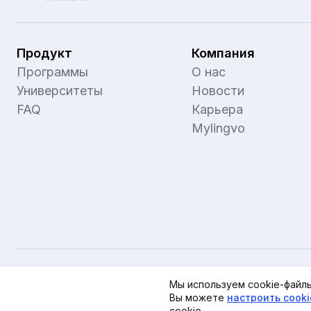
Продукт
Компания
Программы
О нас
Университеты
Новости
FAQ
Карьера
Mylingvo
Публичная оферта
Пользовательское соглашение
Мы используем cookie-файлы
Политика обработки персональных данных
Политика в отношении обработки cookie
Вы можете
Настройки cookie
настроить cook
cookie.