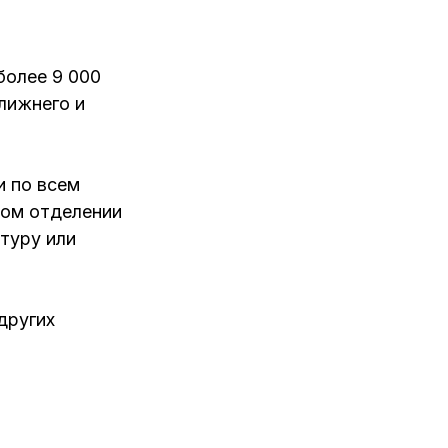
более 9 000
лижнего и
и по всем
ном отделении
нтуру или
других