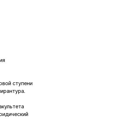
ия
рвой ступени
пирантура.
акультета
юридический