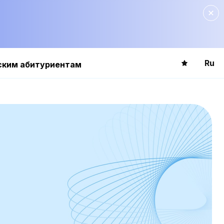
Ru
ским абитуриентам