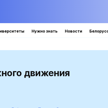
иверситеты
Нужно знать
Новости
Белорус
жного движения