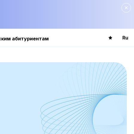
Ru
ским абитуриентам