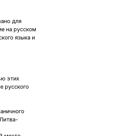
вано для
ие на русском
ского языка и
ью этих
е русского
аничного
Литва-
3 место.