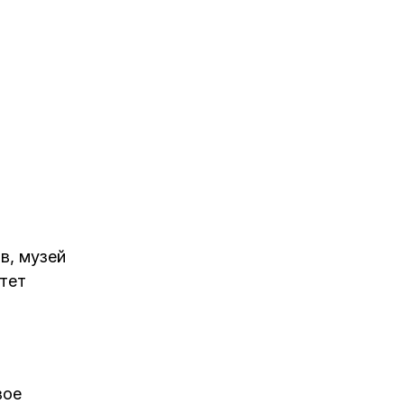
в, музей
итет
вое