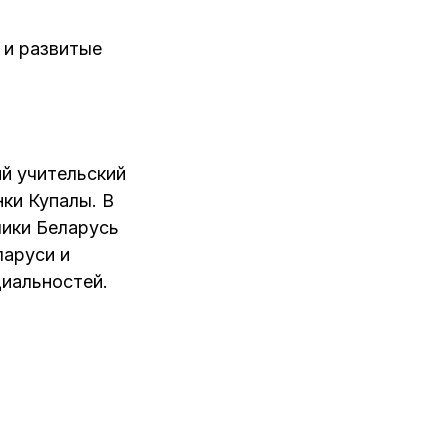
 и развитые
ий учительский
нки Купалы. В
лики Беларусь
ларуси и
циальностей.